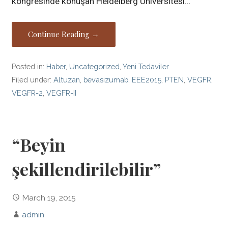
kongresinde konuşan Heidelberg Üniversitesi…
Continue Reading →
Posted in:
Haber
,
Uncategorized
,
Yeni Tedaviler
Filed under:
Altuzan
,
bevasizumab
,
EEE2015
,
PTEN
,
VEGFR
,
VEGFR-2
,
VEGFR-II
“Beyin
şekillendirilebilir”
March 19, 2015
admin