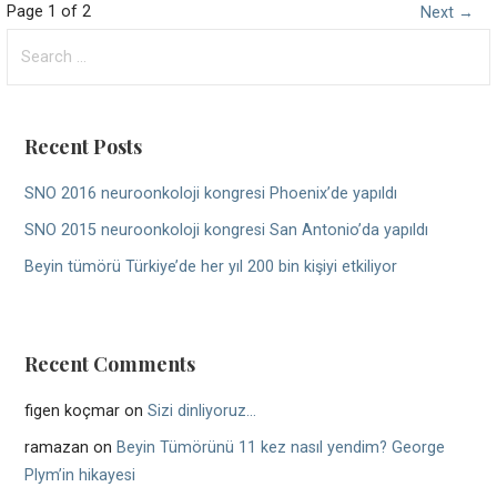
Post
Page 1 of 2
Next →
Search
navigation
for:
Recent Posts
SNO 2016 neuroonkoloji kongresi Phoenix’de yapıldı
SNO 2015 neuroonkoloji kongresi San Antonio’da yapıldı
Beyin tümörü Türkiye’de her yıl 200 bin kişiyi etkiliyor
Recent Comments
figen koçmar
on
Sizi dinliyoruz…
ramazan
on
Beyin Tümörünü 11 kez nasıl yendim? George
Plym’in hikayesi