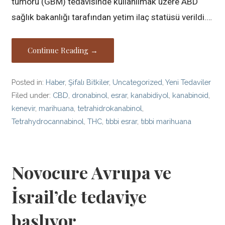
tümörü (GBM) tedavisinde kullanılmak üzere ABD
sağlık bakanlığı tarafından yetim ilaç statüsü verildi.…
Continue Reading →
Posted in:
Haber
,
Şifalı Bitkiler
,
Uncategorized
,
Yeni Tedaviler
Filed under:
CBD
,
dronabinol
,
esrar
,
kanabidiyol
,
kanabinoid
,
kenevir
,
marihuana
,
tetrahidrokanabinol
,
Tetrahydrocannabinol
,
THC
,
tıbbi esrar
,
tıbbi marihuana
Novocure Avrupa ve
İsrail’de tedaviye
başlıyor