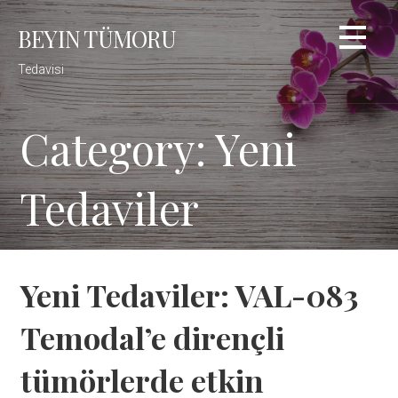
Skip
BEYIN TÜMORU
to
content
Tedavisi
Category: Yeni
Tedaviler
Yeni Tedaviler: VAL-083
Temodal’e dirençli
tümörlerde etkin