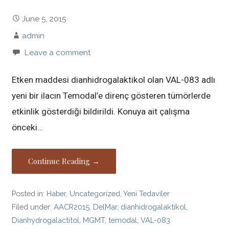
June 5, 2015
admin
Leave a comment
Etken maddesi dianhidrogalaktikol olan VAL-083 adlı
yeni bir ilacın Temodal’e direnç gösteren tümörlerde
etkinlik gösterdiği bildirildi. Konuya ait çalışma
önceki…
Continue Reading →
Posted in:
Haber
,
Uncategorized
,
Yeni Tedaviler
Filed under:
AACR2015
,
DelMar
,
dianhidrogalaktikol
,
Dianhydrogalactitol
,
MGMT
,
temodal
,
VAL-083