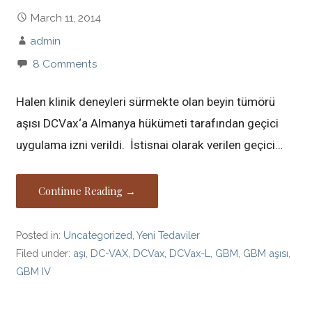
March 11, 2014
admin
8 Comments
Halen klinik deneyleri sürmekte olan beyin tümörü
aşısı DCVax‘a Almanya hükümeti tarafından geçici
uygulama izni verildi. İstisnai olarak verilen geçici…
Continue Reading →
Posted in:
Uncategorized
,
Yeni Tedaviler
Filed under:
aşı
,
DC-VAX
,
DCVax
,
DCVax-L
,
GBM
,
GBM aşısı
,
GBM IV