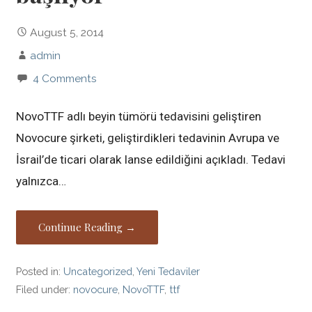
August 5, 2014
admin
4 Comments
NovoTTF adlı beyin tümörü tedavisini geliştiren
Novocure şirketi, geliştirdikleri tedavinin Avrupa ve
İsrail’de ticari olarak lanse edildiğini açıkladı. Tedavi
yalnızca…
Continue Reading →
Posted in:
Uncategorized
,
Yeni Tedaviler
Filed under:
novocure
,
NovoTTF
,
ttf