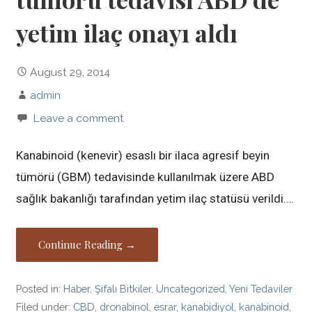
yetim ilaç onayı aldı
August 29, 2014
admin
Leave a comment
Kanabinoid (kenevir) esaslı bir ilaca agresif beyin
tümörü (GBM) tedavisinde kullanılmak üzere ABD
sağlık bakanlığı tarafından yetim ilaç statüsü verildi.…
Continue Reading →
Posted in:
Haber
,
Şifalı Bitkiler
,
Uncategorized
,
Yeni Tedaviler
Filed under:
CBD
,
dronabinol
,
esrar
,
kanabidiyol
,
kanabinoid
,