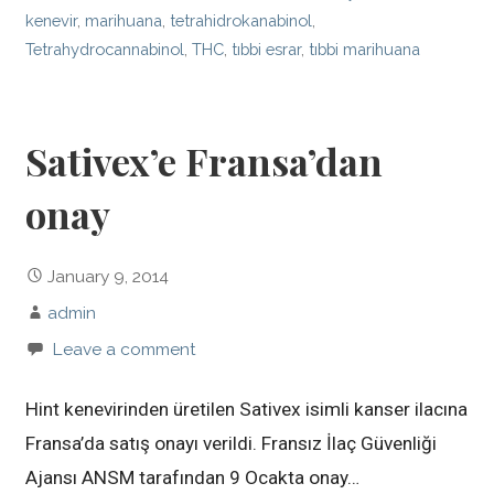
kenevir
,
marihuana
,
tetrahidrokanabinol
,
Tetrahydrocannabinol
,
THC
,
tıbbi esrar
,
tıbbi marihuana
Sativex’e Fransa’dan
onay
January 9, 2014
admin
Leave a comment
Hint kenevirinden üretilen Sativex isimli kanser ilacına
Fransa’da satış onayı verildi. Fransız İlaç Güvenliği
Ajansı ANSM tarafından 9 Ocakta onay…