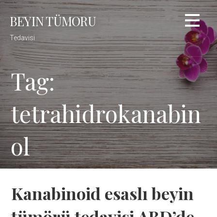
Skip
BEYIN TÜMORU
to
content
Tedavisi
Tag:
tetrahidrokanabin
ol
Kanabinoid esaslı beyin
tümörü tedavisi ABD’de