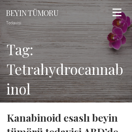
Skip
BEYIN TÜMORU
to
content
Tedavisi
Tag:
Tetrahydrocannab
inol
Kanabinoid esaslı beyin
tümörü tedavisi ABD’de