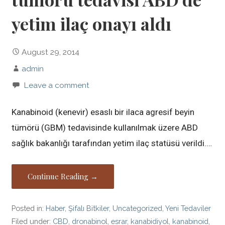
yetim ilaç onayı aldı
August 29, 2014
admin
Leave a comment
Kanabinoid (kenevir) esaslı bir ilaca agresif beyin
tümörü (GBM) tedavisinde kullanılmak üzere ABD
sağlık bakanlığı tarafından yetim ilaç statüsü verildi.…
Continue Reading →
Posted in:
Haber
,
Şifalı Bitkiler
,
Uncategorized
,
Yeni Tedaviler
Filed under:
CBD
,
dronabinol
,
esrar
,
kanabidiyol
,
kanabinoid
,