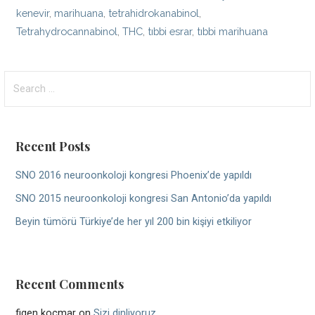
kenevir
,
marihuana
,
tetrahidrokanabinol
,
Tetrahydrocannabinol
,
THC
,
tıbbi esrar
,
tıbbi marihuana
Search
for:
Recent Posts
SNO 2016 neuroonkoloji kongresi Phoenix’de yapıldı
SNO 2015 neuroonkoloji kongresi San Antonio’da yapıldı
Beyin tümörü Türkiye’de her yıl 200 bin kişiyi etkiliyor
Recent Comments
figen koçmar
on
Sizi dinliyoruz…