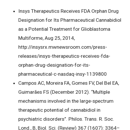
Insys Therapeutics Receives FDA Orphan Drug
Designation for Its Pharmaceutical Cannabidiol
as a Potential Treatment for Glioblastoma
Multiforme, Aug 25, 2014,
http://insysrx.mwnewsroom.com/press-
releases/insys-therapeutics-receives-fda-
orphan-drug-designation-for-its-
pharmaceutical-c-nasdaq-insy-1139800
Campos AC, Moreira FA, Gomes FV, Del Bel EA,
Guimarães FS (December 2012). “Multiple
mechanisms involved in the large-spectrum
therapeutic potential of cannabidiol in
psychiatric disorders”. Philos. Trans. R. Soc.
Lond., B, Biol. Sci. (Review) 367 (1607): 3364–