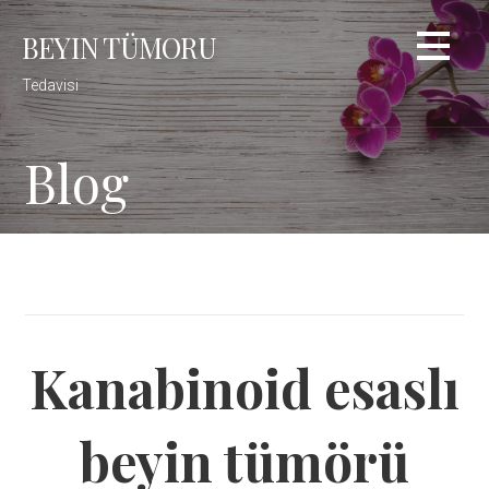
Skip
BEYIN TÜMORU
to
content
Tedavisi
Blog
Kanabinoid esaslı
beyin tümörü