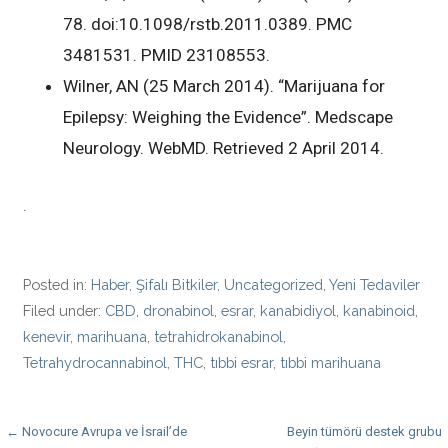
78. doi:10.1098/rstb.2011.0389. PMC
3481531. PMID 23108553.
Wilner, AN (25 March 2014). “Marijuana for
Epilepsy: Weighing the Evidence”. Medscape
Neurology. WebMD. Retrieved 2 April 2014.
.
Posted in:
Haber
,
Şifalı Bitkiler
,
Uncategorized
,
Yeni Tedaviler
Filed under:
CBD
,
dronabinol
,
esrar
,
kanabidiyol
,
kanabinoid
,
kenevir
,
marihuana
,
tetrahidrokanabinol
,
Tetrahydrocannabinol
,
THC
,
tıbbi esrar
,
tıbbi marihuana
Post
← Novocure Avrupa ve İsrail’de
Beyin tümörü destek grubu