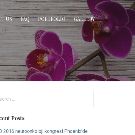
T US
FAQ
PORTFOLIO
GALLERY
arch
:
cent Posts
 2016 neuroonkoloji kongresi Phoenix’de