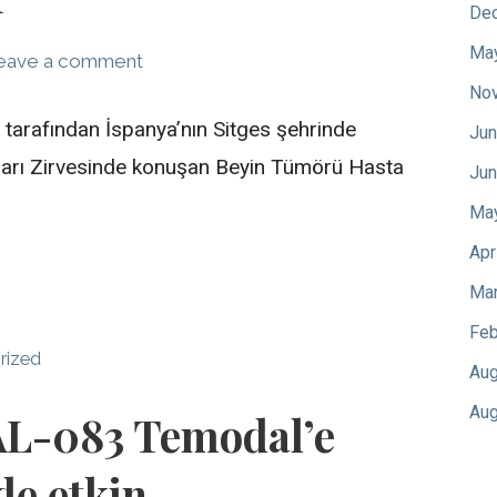
De
Ma
eave a comment
No
) tarafından İspanya’nın Sitges şehrinde
Jun
arı Zirvesinde konuşan Beyin Tümörü Hasta
Jun
Ma
Apr
Mar
Feb
rized
Aug
Aug
VAL-083 Temodal’e
de etkin