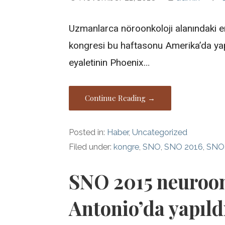
Uzmanlarca nöroonkoloji alanındaki e
kongresi bu haftasonu Amerika’da ya
eyaletinin Phoenix…
Continue Reading →
Posted in:
Haber
,
Uncategorized
Filed under:
kongre
,
SNO
,
SNO 2016
,
SNO
SNO 2015 neuroon
Antonio’da yapıld