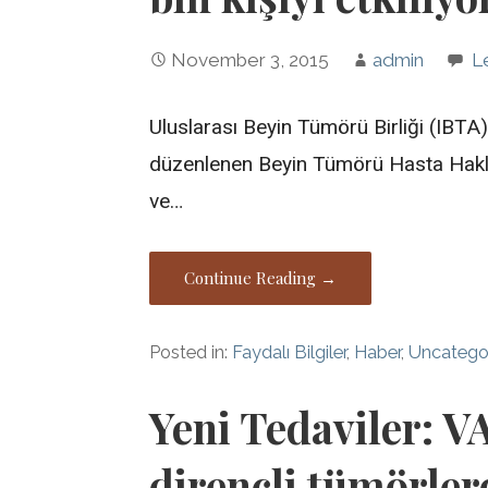
November 3, 2015
admin
L
Uluslarası Beyin Tümörü Birliği (IBTA
düzenlenen Beyin Tümörü Hasta Hakl
ve…
Continue Reading →
Posted in:
Faydalı Bilgiler
,
Haber
,
Uncatego
Yeni Tedaviler: 
dirençli tümörler