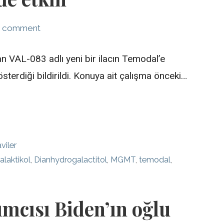
a comment
n VAL-083 adlı yeni bir ilacın Temodal’e
sterdiği bildirildi. Konuya ait çalışma önceki…
viler
alaktikol
,
Dianhydrogalactitol
,
MGMT
,
temodal
,
mcısı Biden’ın oğlu