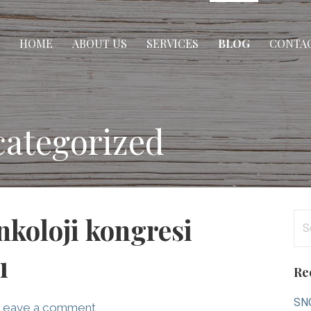
HOME
ABOUT US
SERVICES
BLOG
CONTAC
categorized
Se
koloji kongresi
for
ı
Re
SNO
Leave a comment