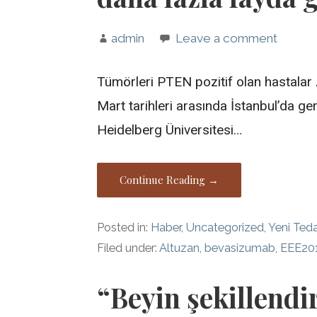
admin
Leave a comment
Tümörleri PTEN pozitif olan hastalar
Mart tarihleri arasında İstanbul’da
Heidelberg Üniversitesi…
Continue Reading →
Posted in:
Haber
,
Uncategorized
,
Yeni Teda
Filed under:
Altuzan
,
bevasizumab
,
EEE20
“Beyin şekillendir