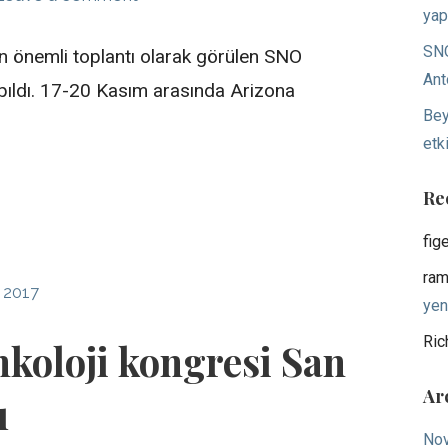
yap
SNO
n önemli toplantı olarak görülen SNO
Ant
pıldı. 17-20 Kasım arasında Arizona
Bey
etki
Re
fig
ram
 2017
yen
Ric
koloji kongresi San
Ar
ı
No