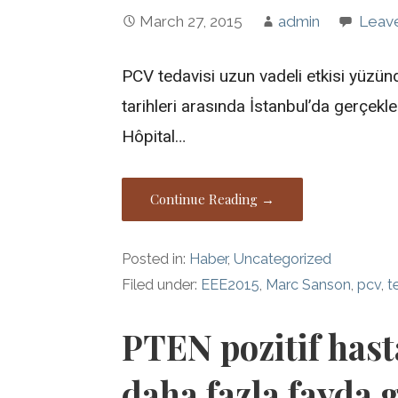
March 27, 2015
admin
Leav
PCV tedavisi uzun vadeli etkisi yüzü
tarihleri arasında İstanbul’da gerçe
Hôpital…
Continue Reading →
Posted in:
Haber
,
Uncategorized
Filed under:
EEE2015
,
Marc Sanson
,
pcv
,
t
PTEN pozitif hast
daha fazla fayda 