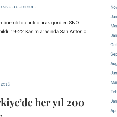
Leave a comment
No
Jun
n önemli toplantı olarak görülen SNO
Mar
pıldı. 19-22 Kasım arasında San Antonio
Jan
Oct
Sep
Aug
Jun
Mar
 2016
Feb
iye’de her yıl 200
Jan
Apr
r