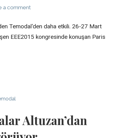
e a comment
nden Temodal‘den daha etkili. 26-27 Mart
kleşen EEE2015 kongresinde konuşan Paris
emodal
alar Altuzan’dan
görüyor