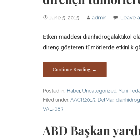
June 5, 2015
admin
Leave 
Etken maddesi dianhidrogalaktikol ola
direnç gösteren tümörlerde etkinlik gö
Continue Reading →
Posted in:
Haber
,
Uncategorized
,
Yeni Teda
Filed under:
AACR2015
,
DelMar
,
dianhidrog
VAL-083
ABD Başkan yardı