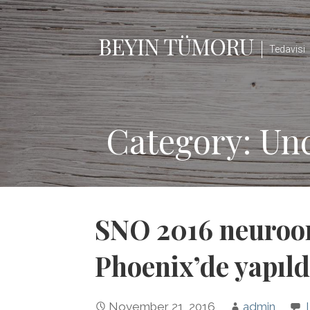
Skip
to
BEYIN TÜMORU
content
Tedavisi
Category: Un
SNO 2016 neuroon
Phoenix’de yapıld
November 21, 2016
admin