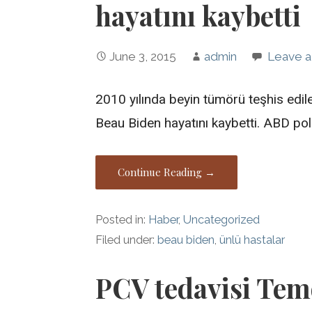
hayatını kaybetti
June 3, 2015
admin
Leave 
2010 yılında beyin tümörü teşhis edi
Beau Biden hayatını kaybetti. ABD poli
Continue Reading →
Posted in:
Haber
,
Uncategorized
Filed under:
beau biden
,
ünlü hastalar
PCV tedavisi Temo