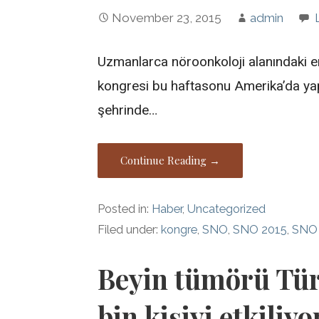
November 23, 2015
admin
Uzmanlarca nöroonkoloji alanındaki e
kongresi bu haftasonu Amerika’da ya
şehrinde…
Continue Reading →
Posted in:
Haber
,
Uncategorized
Filed under:
kongre
,
SNO
,
SNO 2015
,
SNO
Beyin tümörü Türk
bin kişiyi etkiliyo