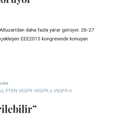
 Altuzan’dan daha fazla yarar görüyor. 26-27
 gerçekleşen EEE2015 kongresinde konuşan
viler
15
,
PTEN
,
VEGFR
,
VEGFR-2
,
VEGFR-II
ilebilir”