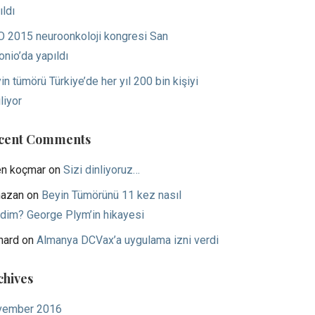
ıldı
 2015 neuroonkoloji kongresi San
onio’da yapıldı
in tümörü Türkiye’de her yıl 200 bin kişiyi
liyor
cent Comments
en koçmar
on
Sizi dinliyoruz…
azan
on
Beyin Tümörünü 11 kez nasıl
dim? George Plym’in hikayesi
hard
on
Almanya DCVax’a uygulama izni verdi
chives
vember 2016