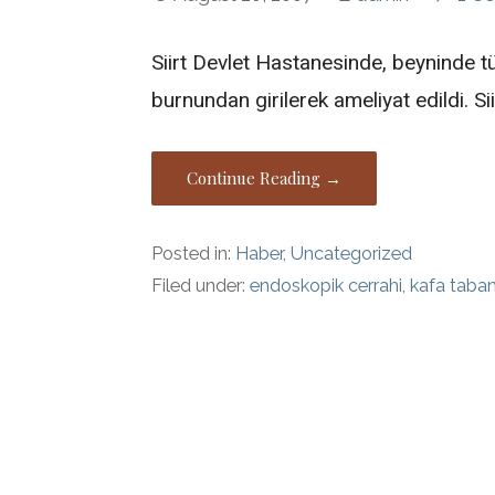
Siirt Devlet Hastanesinde, beyninde t
burnundan girilerek ameliyat edildi. S
Continue Reading →
Posted in:
Haber
,
Uncategorized
Filed under:
endoskopik cerrahi
,
kafa taba