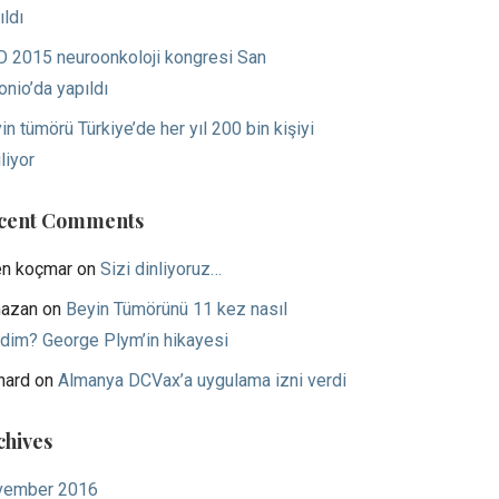
ıldı
 2015 neuroonkoloji kongresi San
onio’da yapıldı
in tümörü Türkiye’de her yıl 200 bin kişiyi
liyor
cent Comments
en koçmar
on
Sizi dinliyoruz…
azan
on
Beyin Tümörünü 11 kez nasıl
dim? George Plym’in hikayesi
hard
on
Almanya DCVax’a uygulama izni verdi
chives
vember 2016