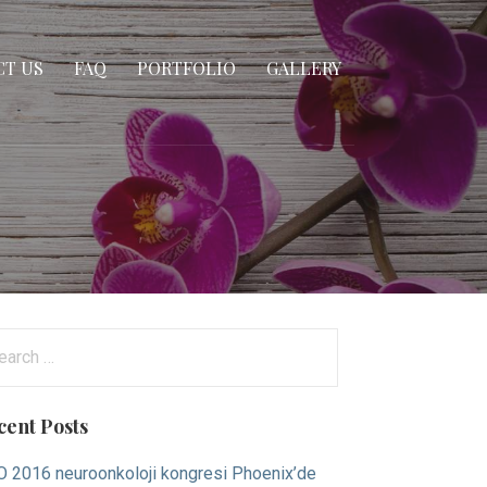
T US
FAQ
PORTFOLIO
GALLERY
arch
:
cent Posts
 2016 neuroonkoloji kongresi Phoenix’de