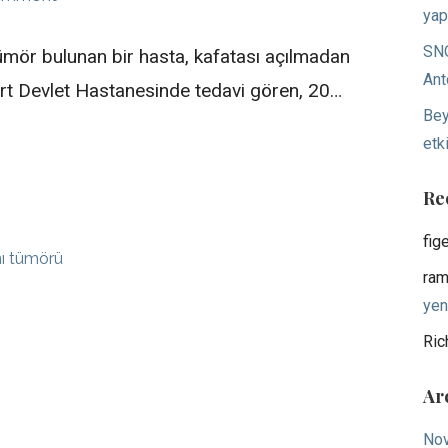
yap
SNO
ümör bulunan bir hasta, kafatası açılmadan
Ant
iirt Devlet Hastanesinde tedavi gören, 20…
Bey
etki
Re
fig
nı tümörü
ram
yen
Ric
Ar
No