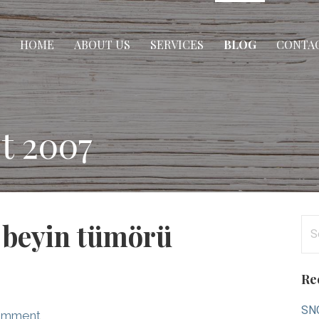
HOME
ABOUT US
SERVICES
BLOG
CONTAC
t 2007
Se
n beyin tümörü
for
Re
SNO
omment