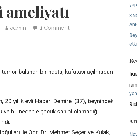
yap
 ameliyatı
SNO
Ant
admin
1 Comment
Bey
etki
Re
e tümör bulunan bir hasta, kafatası açılmadan
fig
ram
yen
, 20 yıllık evli Haceri Demirel (37), beynindeki
Ric
 ve bu nedenle çocuk sahibi olamadığı
Ar
ındı.
loğulları ile Opr. Dr. Mehmet Seçer ve Kulak,
No