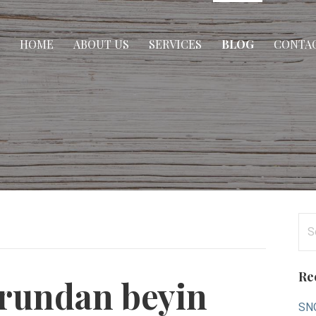
HOME
ABOUT US
SERVICES
BLOG
CONTAC
Se
for
Re
urundan beyin
SNO