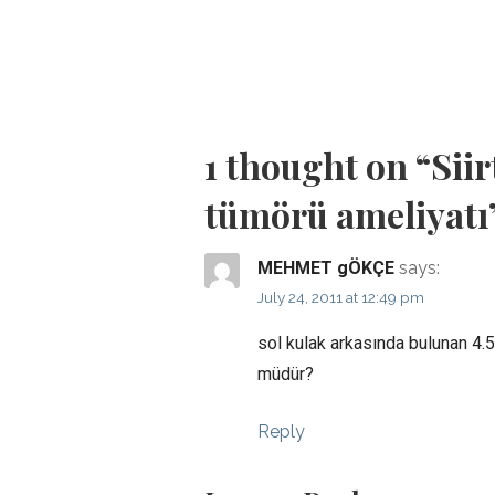
Post
navigation
1 thought on
“Sii
tümörü ameliyatı
MEHMET gÖKÇE
says:
July 24, 2011 at 12:49 pm
sol kulak arkasında bulunan 4.
müdür?
Reply