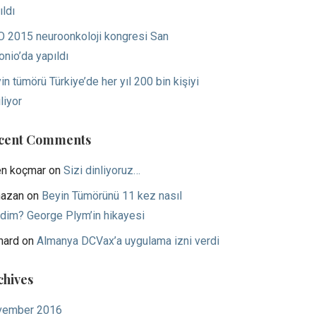
ıldı
 2015 neuroonkoloji kongresi San
onio’da yapıldı
in tümörü Türkiye’de her yıl 200 bin kişiyi
liyor
cent Comments
en koçmar
on
Sizi dinliyoruz…
azan
on
Beyin Tümörünü 11 kez nasıl
dim? George Plym’in hikayesi
hard
on
Almanya DCVax’a uygulama izni verdi
chives
vember 2016