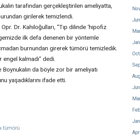
alın tarafından gerçekleştirilen ameliyatta,
No
urundan girilerek temizlendi.
Jun
pr. Dr. Kahiloğulları, “Tıp dilinde ‘hipofiz
Mar
lgemizde ilk defa denenen bir yöntemle
Jan
 açmadan burnundan girerek tümörü temizledik.
Oct
 engel kalmadı” dedi.
Sep
 Boynukalın da böyle zor bir ameliyatı
Aug
u yaşadıklarını ifade etti.
Jun
Mar
Feb
Jan
nı tümörü
Apr