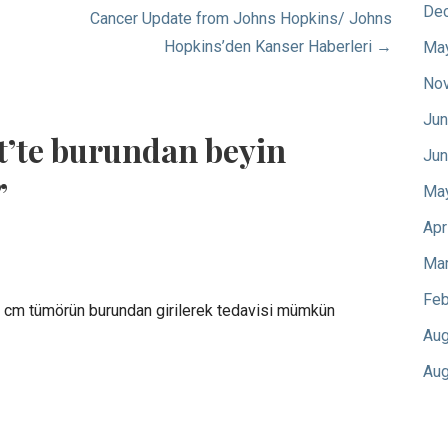
De
Cancer Update from Johns Hopkins/ Johns
Hopkins’den Kanser Haberleri →
Ma
No
Jun
rt’te burundan beyin
Jun
”
Ma
Apr
Mar
Feb
5 cm tümörün burundan girilerek tedavisi mümkün
Aug
Aug