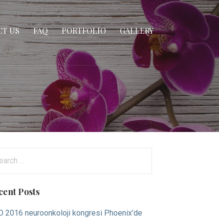
T US
FAQ
PORTFOLIO
GALLERY
arch
:
cent Posts
 2016 neuroonkoloji kongresi Phoenix’de