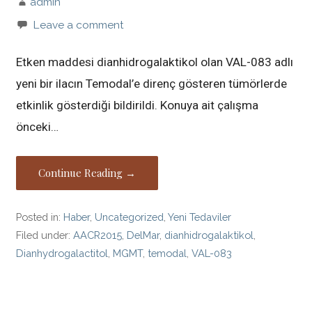
admin
Leave a comment
Etken maddesi dianhidrogalaktikol olan VAL-083 adlı
yeni bir ilacın Temodal’e direnç gösteren tümörlerde
etkinlik gösterdiği bildirildi. Konuya ait çalışma
önceki…
Continue Reading →
Posted in:
Haber
,
Uncategorized
,
Yeni Tedaviler
Filed under:
AACR2015
,
DelMar
,
dianhidrogalaktikol
,
Dianhydrogalactitol
,
MGMT
,
temodal
,
VAL-083