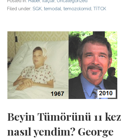
Posted in:
Haber
,
İlaçlar
,
Uncategorized
Filed under:
SGK
,
temodal
,
temozolomid
,
TİTCK
Beyin Tümörünü 11 kez
nasıl yendim? George