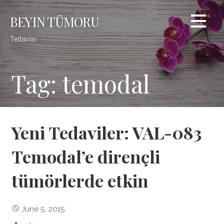
Skip
BEYIN TÜMORU
to
content
Tedavisi
Tag: temodal
Yeni Tedaviler: VAL-083
Temodal’e dirençli
tümörlerde etkin
June 5, 2015