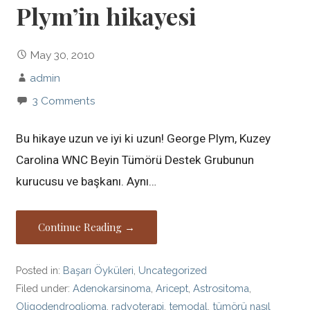
Plym’in hikayesi
May 30, 2010
admin
3 Comments
Bu hikaye uzun ve iyi ki uzun! George Plym, Kuzey
Carolina WNC Beyin Tümörü Destek Grubunun
kurucusu ve başkanı. Aynı…
Continue Reading →
Posted in:
Başarı Öyküleri
,
Uncategorized
Filed under:
Adenokarsinoma
,
Aricept
,
Astrositoma
,
Oligodendroglioma
,
radyoterapi
,
temodal
,
tümörü nasıl