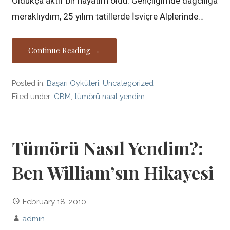
Oldukça aktif bir hayatım oldu. Gençliğimde dağcılığa
meraklıydım, 25 yılım tatillerde İsviçre Alplerinde…
Continue Reading →
Posted in:
Başarı Öyküleri
,
Uncategorized
Filed under:
GBM
,
tümörü nasıl yendim
Tümörü Nasıl Yendim?:
Ben William’sın Hikayesi
February 18, 2010
admin