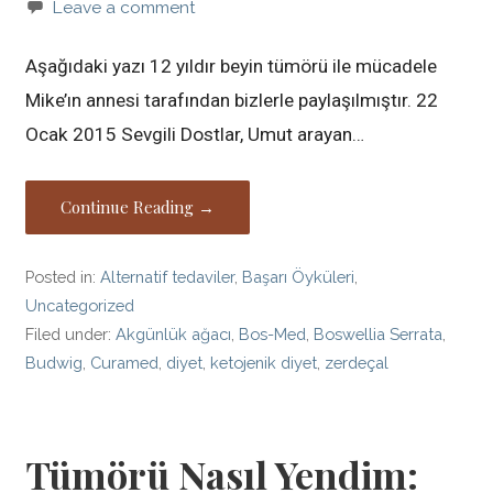
Leave a comment
Aşağıdaki yazı 12 yıldır beyin tümörü ile mücadele
Mike’ın annesi tarafından bizlerle paylaşılmıştır. 22
Ocak 2015 Sevgili Dostlar, Umut arayan…
Continue Reading →
Posted in:
Alternatif tedaviler
,
Başarı Öyküleri
,
Uncategorized
Filed under:
Akgünlük ağacı
,
Bos-Med
,
Boswellia Serrata
,
Budwig
,
Curamed
,
diyet
,
ketojenik diyet
,
zerdeçal
Tümörü Nasıl Yendim: