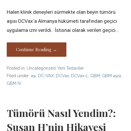
Halen klinik deneyleri sürmekte olan beyin tümörü
aşısı DCVax‘a Almanya hükümeti tarafından geçici
uygulama izni verildi. İstisnai olarak verilen geçici…
Continue Reading →
Posted in:
Uncategorized
,
Yeni Tedaviler
Filed under:
aşı
,
DC-VAX
,
DCVax
,
DCVax-L
,
GBM
,
GBM aşısı
,
GBM IV
Tümörü Nasıl Yendim?:
Susan H’nin Hikayesi