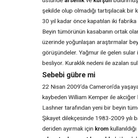
üstünde
arsenik
ve
kurşun
bulunmuş
şekilde olup olmadığı tartışılacak bir
30 yıl kadar önce kapatılan iki fabrik
Beyin tümörünün kasabanın ortak olara
üzerinde yoğunlaşan araştırmalar be
görüşündeler. Yağmur ile gelen sular
besliyor. Kuraklık nedeni ile azalan sul
Sebebi gübre mi
22 Nisan 2009’da Cameron’da yaşayan
kaybeden William Kemper ile akciğer 
Lashner tarafından yeni bir beyin tümö
Şikayet dilekçesinde 1983-2009 yılı b
deriden ayırmak için
krom
kullanıldığı 