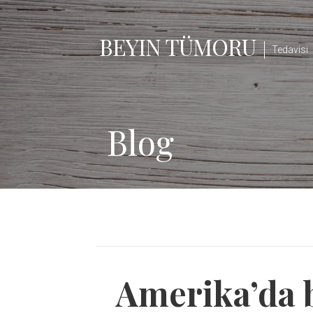
Skip
to
BEYIN TÜMORU
content
Tedavisi
Blog
Amerika’da b