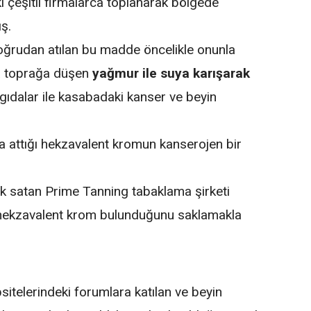
 çeşitli firmalarca toplanarak bölgede
ış.
oğrudan atılan bu madde öncelikle onunla
a toprağa düşen
yağmur ile suya karışarak
 gıdalar ile kasabadaki kanser ve beyin
a attığı hekzavalent kromun kanserojen bir
ak satan Prime Tanning tabaklama şirketi
 hekzavalent krom bulunduğunu saklamakla
bsitelerindeki forumlara katılan ve beyin