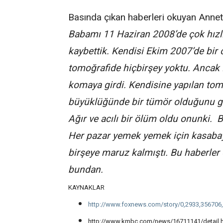
Basında çıkan haberleri okuyan Annette
Babamı 11 Haziran 2008’de çok hızlı
kaybettik. Kendisi Ekim 2007’de bir 
tomoğrafide hiçbirşey yoktu. Ancak 
komaya girdi. Kendisine yapılan tom
büyüklüğünde bir tümör olduğunu gö
Ağır ve acılı bir ölüm oldu onunki.
Her pazar yemek yemek için kasaba
birşeye maruz kalmıştı. Bu haberler
bundan.
KAYNAKLAR
http://www.foxnews.com/story/0,2933,356706,
http://www.kmbc.com/news/16711141/detail.