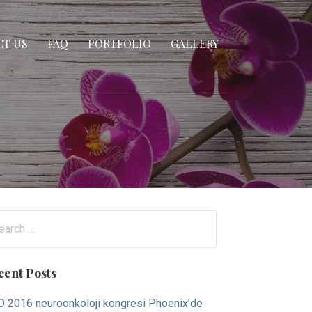
T US
FAQ
PORTFOLIO
GALLERY
arch
:
cent Posts
 2016 neuroonkoloji kongresi Phoenix’de