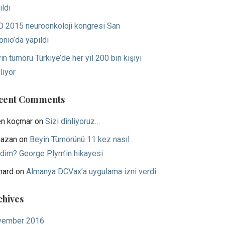
ıldı
 2015 neuroonkoloji kongresi San
onio’da yapıldı
in tümörü Türkiye’de her yıl 200 bin kişiyi
liyor
cent Comments
en koçmar
on
Sizi dinliyoruz…
azan
on
Beyin Tümörünü 11 kez nasıl
dim? George Plym’in hikayesi
hard
on
Almanya DCVax’a uygulama izni verdi
chives
vember 2016