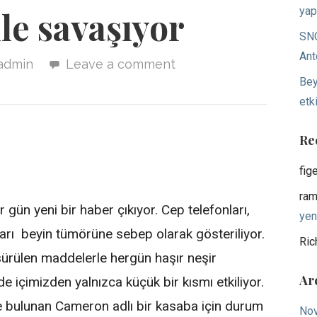
yap
le savaşıyor
SNO
Ant
admin
Leave a comment
Bey
etki
Re
fig
ram
r gün yeni bir haber çıkıyor. Cep telefonları,
yen
arı beyin tümörüne sebep olarak gösteriliyor.
Ric
ürülen maddelerle hergün haşır neşir
Ar
içimizden yalnızca küçük bir kısmı etkiliyor.
e bulunan Cameron adlı bir kasaba için durum
No