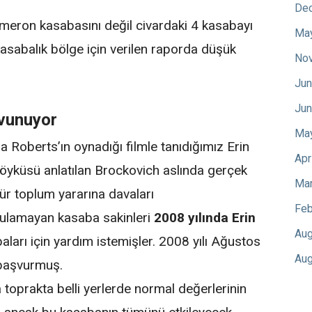
De
ameron kasabasını değil civardaki 4 kasabayı
Ma
kasabalık bölge için verilen raporda düşük
No
Jun
Jun
avunuyor
Ma
a Roberts’ın oynadığı filmle tanıdığımız Erin
Apr
 öyküsü anlatılan Brockovich aslında gerçek
Mar
ür toplum yararına davaları
Feb
 bulamayan kasaba sakinleri
2008 yılında Erin
Aug
ları için yardım istemişler. 2008 yılı Ağustos
Aug
başvurmuş.
toprakta belli yerlerde normal değerlerinin