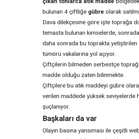
çıkan tonlarca atık madde
bölgedeki
bulunan 4 çiftliğe
gübre
olarak satılm
Dava dilekçesine göre işte toprağa d
temasta bulunan kimselerde, sonrad
daha sonrada bu toprakta yetiştirilen
tümörü vakalarına yol açıyor.
Çiftçilerin bilmeden serbestçe toprağ
madde olduğu zaten bilinmekte.
Çiftçilere bu atık maddeyi gübre olar
verilen maddede yüksek seviyelerde
şuçlanıyor.
Başkaları da var
Olayın basına yansıması ile çeşitli we