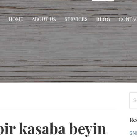
HOME
ABOUT US
SERVICES
BLOG
CONTAC
Se
for
Re
ir kasaba beyin
SNO