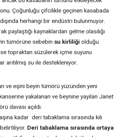
 ancak bu kasabanın tümünü etkileyecek
 konu. Çoğunluğu çifcilikle geçinen kasabada
a dışında herhangi bir endüstri bulunmuyor.
k paylaştığı kaynaklardan gelme olasılığı
yin tümörüne sebebin
su kirliliği
olduğu
 ise topraktan süzülerek içme suyunu
ar arıtılmış su ile destekleniyor.
 ve eşini beyin tümörü yüzünden yeni
kanserine yakalanan ve beynine yayılan Janet
rü davası açıldı.
aşına kadar deri tabaklama sırasında kılı
belirtiliyor.
Deri tabaklama sırasında ortaya