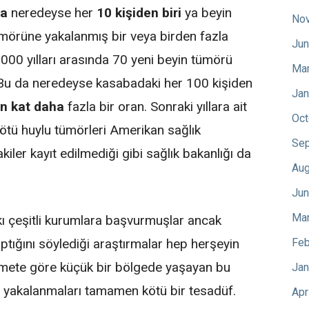
da
neredeyse her
10 kişiden biri
ya beyin
No
mörüne yakalanmış bir veya birden fazla
Jun
2000 yılları arasında 70 yeni beyin tümörü
Mar
r. Bu da neredeyse kasabadaki her 100 kişiden
Jan
bin kat daha
fazla bir oran. Sonraki yıllara ait
Oct
kötü huylu tümörleri Amerikan sağlık
Sep
kiler kayıt edilmediği gibi sağlık bakanlığı da
Aug
Jun
Mar
lkı çeşitli kurumlara başvurmuşlar ancak
Feb
aptığını söylediği araştırmalar hep herşeyin
mete göre küçük bir bölgede yaşayan bu
Jan
e yakalanmaları tamamen kötü bir tesadüf.
Apr