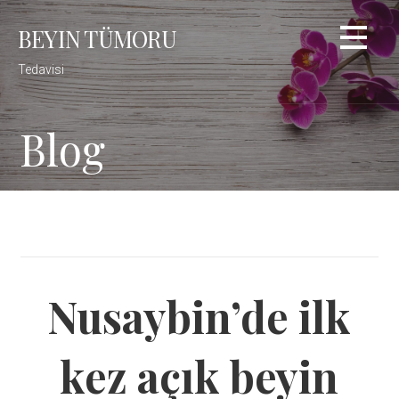
Skip
BEYIN TÜMORU
to
content
Tedavisi
Blog
Nusaybin’de ilk
kez açık beyin