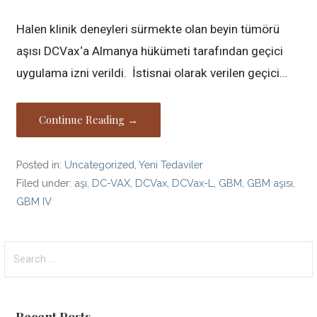
Halen klinik deneyleri sürmekte olan beyin tümörü
aşısı DCVax‘a Almanya hükümeti tarafından geçici
uygulama izni verildi. İstisnai olarak verilen geçici…
Continue Reading →
Posted in:
Uncategorized
,
Yeni Tedaviler
Filed under:
aşı
,
DC-VAX
,
DCVax
,
DCVax-L
,
GBM
,
GBM aşısı
,
GBM IV
Search
for:
Recent Posts