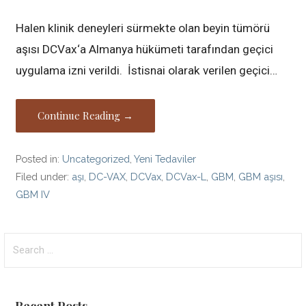
Halen klinik deneyleri sürmekte olan beyin tümörü
aşısı DCVax‘a Almanya hükümeti tarafından geçici
uygulama izni verildi. İstisnai olarak verilen geçici…
Continue Reading →
Posted in:
Uncategorized
,
Yeni Tedaviler
Filed under:
aşı
,
DC-VAX
,
DCVax
,
DCVax-L
,
GBM
,
GBM aşısı
,
GBM IV
Search
for:
Recent Posts