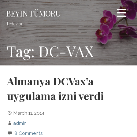
Skip
BEYIN TÜMORU
to
content
Tedavisi
Tag: DC-VAX
Almanya DCVax’a
uygulama izni verdi
March 11, 2014
admin
8 Comments