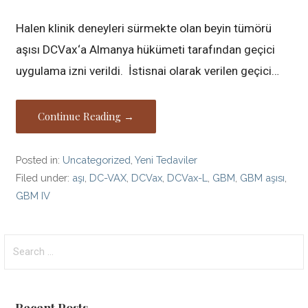
Halen klinik deneyleri sürmekte olan beyin tümörü
aşısı DCVax‘a Almanya hükümeti tarafından geçici
uygulama izni verildi. İstisnai olarak verilen geçici…
Continue Reading →
Posted in:
Uncategorized
,
Yeni Tedaviler
Filed under:
aşı
,
DC-VAX
,
DCVax
,
DCVax-L
,
GBM
,
GBM aşısı
,
GBM IV
Search
for:
Recent Posts