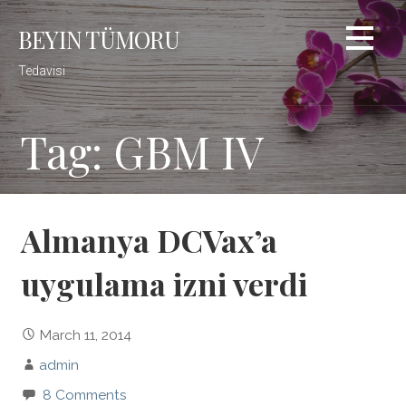
Skip
BEYIN TÜMORU
to
content
Tedavisi
Tag: GBM IV
Almanya DCVax’a
uygulama izni verdi
March 11, 2014
admin
8 Comments