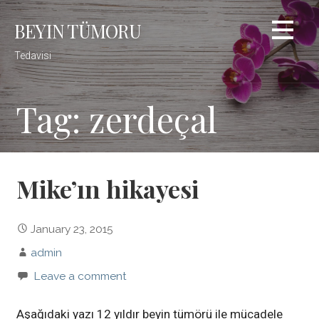
Skip
BEYIN TÜMORU
to
content
Tedavisi
Tag: zerdeçal
Mike’ın hikayesi
January 23, 2015
admin
Leave a comment
Aşağıdaki yazı 12 yıldır beyin tümörü ile mücadele