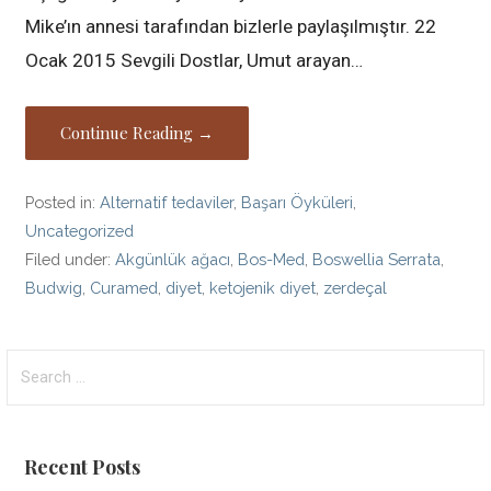
Mike’ın annesi tarafından bizlerle paylaşılmıştır. 22
Ocak 2015 Sevgili Dostlar, Umut arayan…
Continue Reading →
Posted in:
Alternatif tedaviler
,
Başarı Öyküleri
,
Uncategorized
Filed under:
Akgünlük ağacı
,
Bos-Med
,
Boswellia Serrata
,
Budwig
,
Curamed
,
diyet
,
ketojenik diyet
,
zerdeçal
Search
for:
Recent Posts