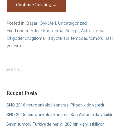
Continue Reading →
Posted in:
Başarı Öyküleri
,
Uncategorized
Filed under:
Adenokarsinoma
,
Aricept
,
Astrositoma
,
Oligodendroglioma
,
radyoterapi
,
temodal
,
tümörü nasıl
yendim
Search
for:
Recent Posts
SNO 2016 neuroonkoloji kongresi Phoenix’de yapıldı
SNO 2015 neuroonkoloji kongresi San Antonio’da yapıldı
Beyin tümörü Türkiye’de her yıl 200 bin kişiyi etkiliyor