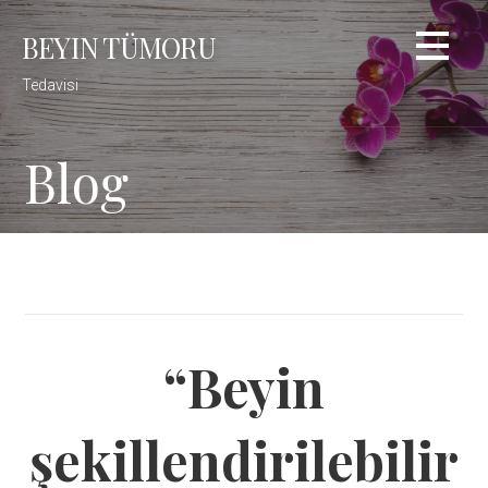
Skip
BEYIN TÜMORU
to
content
Tedavisi
Blog
“Beyin
şekillendirilebilir