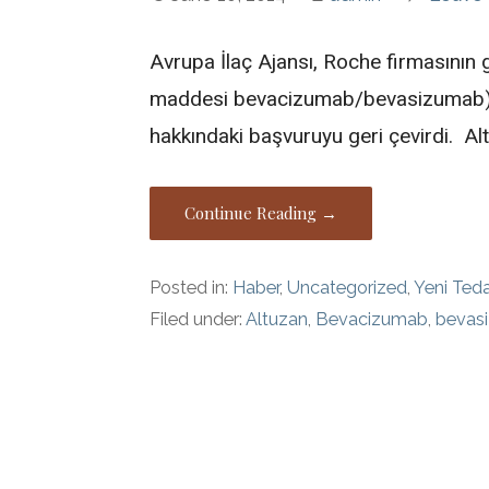
Avrupa İlaç Ajansı, Roche firmasının g
maddesi bevacizumab/bevasizumab) ad
hakkındaki başvuruyu geri çevirdi. A
Continue Reading →
Posted in:
Haber
,
Uncategorized
,
Yeni Teda
Filed under:
Altuzan
,
Bevacizumab
,
bevas