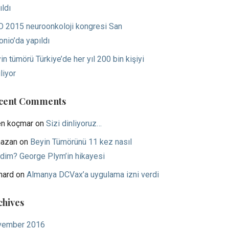
ıldı
 2015 neuroonkoloji kongresi San
onio’da yapıldı
in tümörü Türkiye’de her yıl 200 bin kişiyi
liyor
cent Comments
en koçmar
on
Sizi dinliyoruz…
azan
on
Beyin Tümörünü 11 kez nasıl
dim? George Plym’in hikayesi
hard
on
Almanya DCVax’a uygulama izni verdi
chives
vember 2016