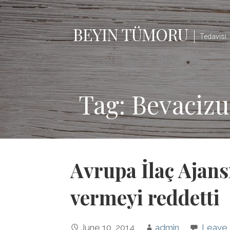
Skip
to
BEYIN TÜMORU
content
Tedavisi
Tag: Bevaciz
Avrupa İlaç Ajans
vermeyi reddetti
June 10, 2014
admin
Leave