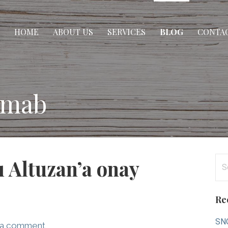
HOME
ABOUT US
SERVICES
BLOG
CONTAC
umab
Se
ı Altuzan’a onay
for
Re
SNO
 a comment