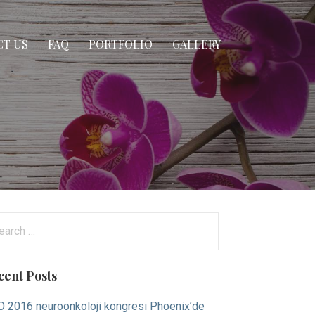
T US
FAQ
PORTFOLIO
GALLERY
arch
:
cent Posts
 2016 neuroonkoloji kongresi Phoenix’de