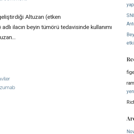
yap
SNO
eliştirdiği Altuzan (etken
Ant
lı ilacın beyin tümörü tedavisinde kullanımı
Bey
ltuzan…
etki
Re
fig
viler
ram
izumab
yen
Ric
Ar
No