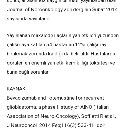
sonuçlar alanında saygın bilimsel yayınlardan olan
Journal of Nöroonkology adlı derginin Şubat 2014
sayısında yayınlandı.
Yayınlanan makalede ilaçların yan etkileri yüzünden
çalışmaya katılan 54 hastadan 12’si çalışmayı
bırakmak zorunda kaldığı da belirtildi. Hastalarda
görülen en önemli yan etki kemik iliği toksitesi ve
buna bağlı sorunlar.
KAYNAK:
Bevacizumab and fotemustine for recurrent
glioblastoma: a phase II study of AINO (Italian
Association of Neuro-Oncology), Soffietti R et al.,
J Neurooncol. 2014 Feb;116(3):533-41. doi: