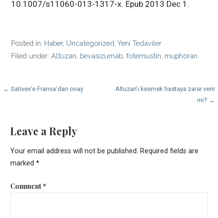
10.1007/s11060-013-1317-x. Epub 2013 Dec 1.
Posted in:
Haber
,
Uncategorized
,
Yeni Tedaviler
Filed under:
Altuzan
,
bevasizumab
,
fotemustin
,
muphoran
Post
← Sativex’e Fransa’dan onay
Altuzan’ı kesmek hastaya zarar verir
mi? →
navigation
Leave a Reply
Your email address will not be published.
Required fields are
marked
*
Comment
*