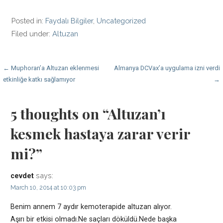
Posted in:
Faydalı Bilgiler
,
Uncategorized
Filed under:
Altuzan
Post
← Muphoran’a Altuzan eklenmesi
Almanya DCVax’a uygulama izni verdi
etkinliğe katkı sağlamıyor
→
navigation
5 thoughts on
“Altuzan’ı
kesmek hastaya zarar verir
mi?”
says:
cevdet
March 10, 2014 at 10:03 pm
Benim annem 7 aydır kemoterapide altuzan alıyor.
Aşırı bir etkisi olmadı.Ne saçları döküldü.Nede başka