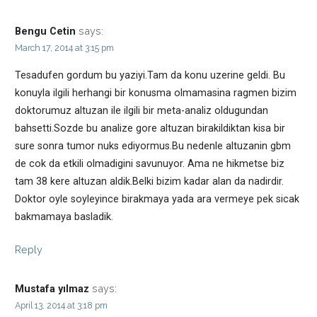
says:
Bengu Cetin
March 17, 2014 at 3:15 pm
Tesadufen gordum bu yaziyi.Tam da konu uzerine geldi. Bu
konuyla ilgili herhangi bir konusma olmamasina ragmen bizim
doktorumuz altuzan ile ilgili bir meta-analiz oldugundan
bahsetti.Sozde bu analize gore altuzan birakildiktan kisa bir
sure sonra tumor nuks ediyormus.Bu nedenle altuzanin gbm
de cok da etkili olmadigini savunuyor. Ama ne hikmetse biz
tam 38 kere altuzan aldik.Belki bizim kadar alan da nadirdir.
Doktor oyle soyleyince birakmaya yada ara vermeye pek sicak
bakmamaya basladik.
Reply
says:
Mustafa yılmaz
April 13, 2014 at 3:18 pm