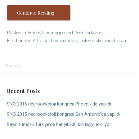
Continue Reading →
Posted in:
Haber
,
Uncategorized
,
Yeni Tedaviler
Filed under:
Altuzan
,
bevasizumab
,
fotemustin
,
muphoran
Search
for:
Recent Posts
SNO 2016 neuroonkoloji kongresi Phoenix’de yapıldı
SNO 2015 neuroonkoloji kongresi San Antonio’da yapıldı
Beyin tümörü Türkiye’de her yıl 200 bin kişiyi etkiliyor