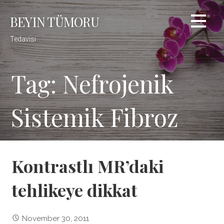
Skip
BEYIN TÜMORU
to
content
Tedavisi
Tag: Nefrojenik
Sistemik Fibroz
Kontrastlı MR’daki
tehlikeye dikkat
November 30, 2011