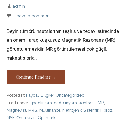
admin
Leave a comment
Beyin tümörü hastalarının teşhis ve tedavi sürecinde
en önemli araç kuşkusuz Magnetik Rezonans (MR)
görüntülemesidir. MR görüntülemesi çok güçlü
mıknatıslarla…
Continue Reading →
Posted in:
Faydalı Bilgiler
,
Uncategorized
Filed under:
gadolinium
,
gadolinyum
,
kontrastlı MR
,
Magnevist
,
MRG
,
Multihance
,
Nefrojenik Sistemik Fibroz
,
NSF
,
Omniscan
,
Optimark