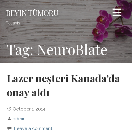
Skip
BEYIN TÜMORU
to
content
Tedavisi
Tag: NeuroBlate
Lazer neşteri Kanada’da
onay aldı
October 1, 2014
admin
Leave a comment