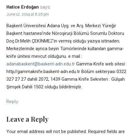
says:
Hatice Erdoğan
June 12, 2014 at 8:26 pm
Başkent Üniversitesi Adana Uyg. ve Arş. Merkezi Yüreğir
Başkent hastanesi’nde Nöroşirurji Bölümü Sorumlu Doktoru
Doç.Dr.Melih ÇEKİNMEZ’in vermiş olduğu yazıya istinaden;
Merkezlerinde ayrıca beyin Tümörlerinde kullanılan gamma-
knife ünitesi mevcut olduğunu. e mail :
adanabaskent@baskent-adn.edu.tr
Gamma-Knife web sitesi:
http//gammaknife.baskent-adn.edu.tr Bölüm sekteryası 0322
327 27 27 dahili 2072, 1439 Gamma Knife Sekreteri : Gülşah
Şimşek Dahili 1502 olduğu bildirilmiştir.
Reply
Leave a Reply
Your email address will not be published.
Required fields are